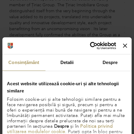
the 
member of Țiriac Group. The Țiriac Imobiliare Group
comme
distinguished itself from the very beginning through the
compl
value added to its projects, translated into undeniable
apar
quality and innovative development style, each project
packa
benefitting from an uncompromising vision . Its later
the a
development fully confirmed the abilities of the Group as a
are 
strong developer in real estate and constructions. For the
esta
future, Ţiriac Imobiliare plans to develop several real estate
Steja
projects – residential, commercial, business centers or multi-
speci
brand car showrooms, situated in Bucharest and all major
Consimțământ
Detalii
Despre
airli
cities across Romania.
beaut
servi
inclu
Acest website utilizează cookie-uri și alte tehnologii
Fi a
similare
of t
Steja
Folosim cookie-uri și alte tehnologii similare pentru a
face navigarea posibilă și sigură, precum și pentru a
Educa
oferi o experiență mai bună de navigare și pentru a ne
educ
îmbunătăți permanent activitatea. Puteți afla mai multe
(EYFS
informații despre datele prelucrate de noi sau terți
cater
parteneri în secțiunea
Despre
și în
Politica privind
attra
utilizarea modulelor cookie
. Puteți opta în bloc pentru