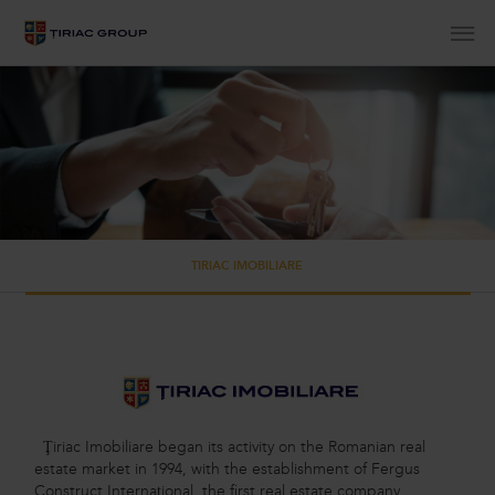
ABOUT US
AUTO
FINANCIAL
REAL ESTATE
AVIATION
ENERGY
SPORT
OTHER
TIRIAC IMOBILIARE
Ţiriac Imobiliare began its activity on the Romanian real
Steja
estate market in 1994, with the establishment of Fergus
Bucha
Construct Internaţional, the first real estate company